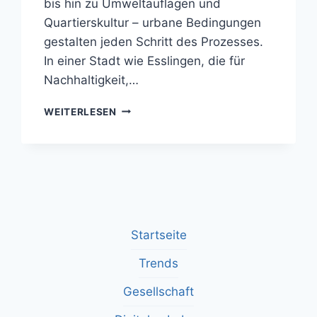
bis hin zu Umweltauflagen und
Quartierskultur – urbane Bedingungen
gestalten jeden Schritt des Prozesses.
In einer Stadt wie Esslingen, die für
Nachhaltigkeit,…
WIE
WEITERLESEN
STÄDTE
DEN
PROZESS
EINES
WOHNORTWECHSELS
PRÄGEN
–
FOKUS
Startseite
AUF
ESSLINGEN
Trends
Gesellschaft