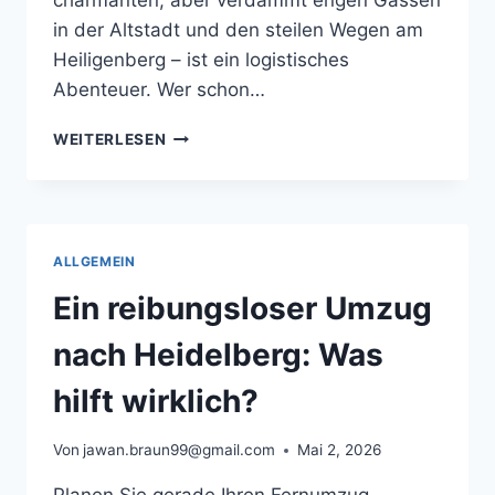
in der Altstadt und den steilen Wegen am
Heiligenberg – ist ein logistisches
Abenteuer. Wer schon…
EIN
WEITERLESEN
REIBUNGSLOSER
UMZUG
NACH
HEIDELBERG:
WAS
ALLGEMEIN
HILFT
WIRKLICH?
Ein reibungsloser Umzug
nach Heidelberg: Was
hilft wirklich?
Von
jawan.braun99@gmail.com
Mai 2, 2026