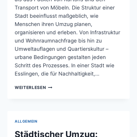
Transport von Möbeln. Die Struktur einer
Stadt beeinflusst maßgeblich, wie
Menschen ihren Umzug planen,
organisieren und erleben. Von Infrastruktur
und Wohnraumnachfrage bis hin zu
Umweltauflagen und Quartierskultur –
urbane Bedingungen gestalten jeden
Schritt des Prozesses. In einer Stadt wie
Esslingen, die für Nachhaltigkeit,…
WIE
WEITERLESEN
STÄDTE
DEN
PROZESS
EINES
WOHNORTWECHSELS
ALLGEMEIN
PRÄGEN
–
Städtischer Umzug: