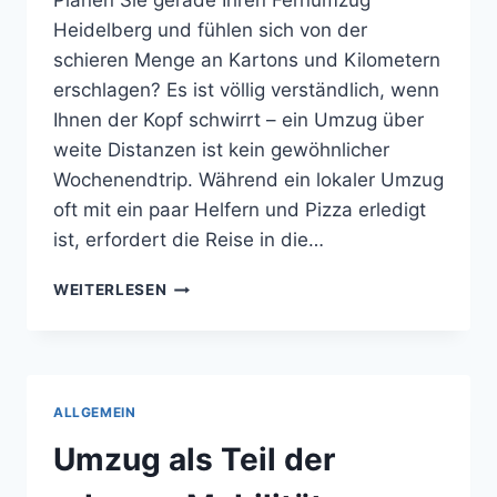
Planen Sie gerade Ihren Fernumzug
Heidelberg und fühlen sich von der
schieren Menge an Kartons und Kilometern
erschlagen? Es ist völlig verständlich, wenn
Ihnen der Kopf schwirrt – ein Umzug über
weite Distanzen ist kein gewöhnlicher
Wochenendtrip. Während ein lokaler Umzug
oft mit ein paar Helfern und Pizza erledigt
ist, erfordert die Reise in die…
EIN
WEITERLESEN
REIBUNGSLOSER
UMZUG
NACH
HEIDELBERG:
WAS
ALLGEMEIN
HILFT
WIRKLICH?
Umzug als Teil der