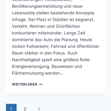
Bevölkerungsentwicklung und neue
Lebensstile stellen bestehende Konzepte
infrage. Der Platz in Städten ist begrenzt.
Verkehr, Wohnen und Grünflächen
konkurrieren miteinander. Lange Zeit
dominierte das Auto die Planung. Heute
rücken Fußverkehr, Fahrrad und öffentlicher
Raum stärker in den Fokus. Auch
Nachhaltigkeit spielt eine größere Rolle.
Energieversorgung, Bauweisen und
Flächennutzung werden…
STÄDTE
WEITERLESEN
IM
WANDEL:
WARUM
URBANE
Seitennavigation
Nächste
1
2
RÄUME