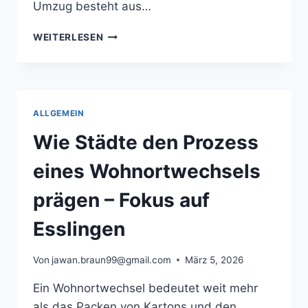
Umzug besteht aus…
UMZUG
WEITERLESEN
NACH
KARLSRUHE,
PLANUNG
SPART
NERVEN
ALLGEMEIN
Wie Städte den Prozess
eines Wohnortwechsels
prägen – Fokus auf
Esslingen
Von
jawan.braun99@gmail.com
März 5, 2026
Ein Wohnortwechsel bedeutet weit mehr
als das Packen von Kartons und den